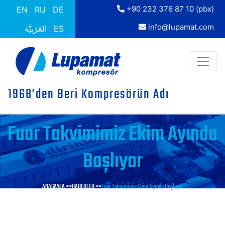
+90 232 376 87 10 (pbx)
EN
RU
DE
info@lupamat.com
العَرَبِيَّة
ES
1968’den Beri Kompresörün Adı
Fuar Takvimimiz Ekim Ayında
Başlıyor
ANASAYFA >>
HABERLER >>
Fuar Takvimimiz Ekim Ayında Başlıyor