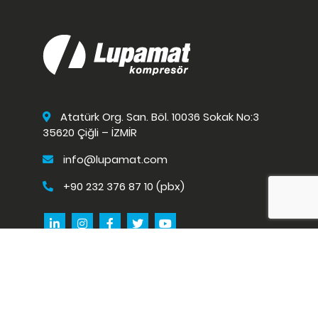
Atatürk Org. San. Böl. 10036 Sokak No:3
35620 Çiğli – İZMİR
info@lupamat.com
+90 232 376 87 10 (pbx)
Copyright © 2020
Lupamat
Kişisel Veriler
/
Bize Ulaşın