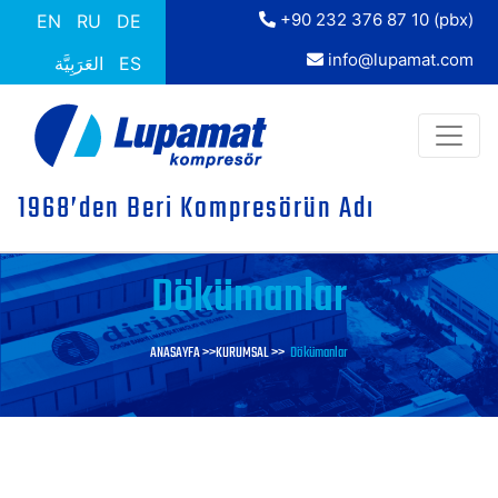
+90 232 376 87 10 (pbx)
EN
RU
DE
info@lupamat.com
العَرَبِيَّة
ES
1968’den Beri Kompresörün Adı
Dökümanlar
ANASAYFA >>
KURUMSAL >>
Dökümanlar