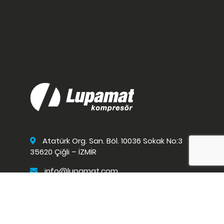
Atatürk Org. San. Böl. 10036 Sokak No:3
35620 Çiğli – İZMİR
info@lupamat.com
+90 232 376 87 10 (pbx)