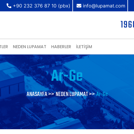
+90 232 376 87 10 (pbx)
info@lupamat.com
196
TLER
NEDEN LUPAMAT
HABERLER
İLETİŞİM
Ar-Ge
ANASAYFA >>
NEDEN LUPAMAT >>
Ar-Ge