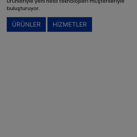
ürünleriyle yeni nesil teknolojileri müşterileriyle
buluşturuyor.
ÜRÜNLER
HİZMETLER